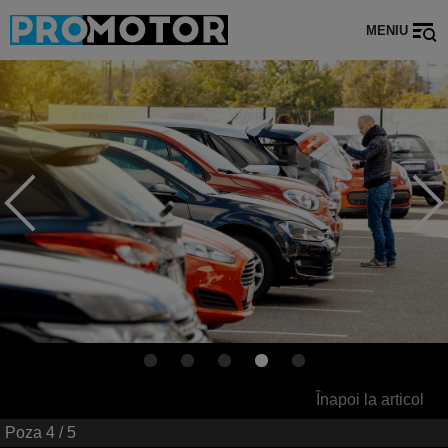
MENIU
Înapoi la articol
Poza
4
/ 5