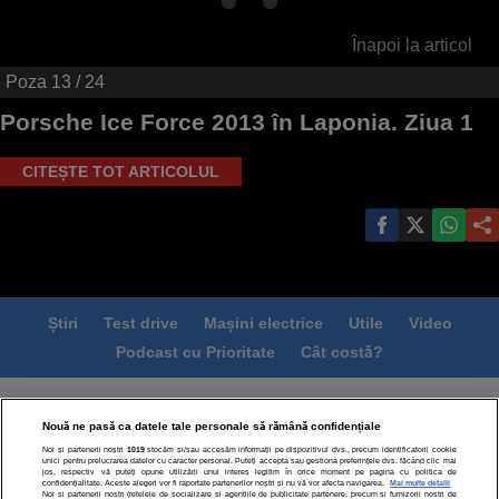
Înapoi la articol
Poza
13
/ 24
Porsche Ice Force 2013 în Laponia. Ziua 1
CITEȘTE TOT ARTICOLUL
Știri
Test drive
Mașini electrice
Utile
Video
Podcast cu Prioritate
Cât costă?
Termeni si conditii
Politica de confidentialitate
Nouă ne pasă ca datele tale personale să rămână confidențiale
Politica de cookies
Echipa editorială
Contact
Noi și partenerii noștri
1019
stocăm și/sau accesăm informații pe dispozitivul dvs., precum identificatorii cookie
Modifică Setările
unici pentru prelucrarea datelor cu caracter personal. Puteți accepta sau gestiona preferințele dvs. făcând clic mai
jos, respectiv vă puteți opune utilizării unui interes legitim în orice moment pe pagina cu politica de
confidențialitate. Aceste alegeri vor fi raportate partenerilor noștri și nu vă vor afecta navigarea.
Mai multe detalii
Noi si partenerii nostri (retelele de socializare si agentiile de publicitate partenere, precum si furnizorii nostri de