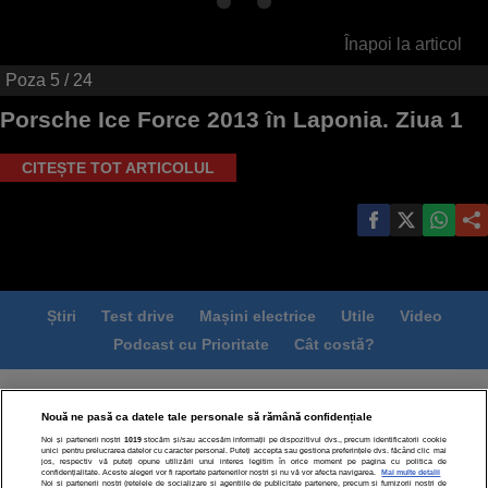
Înapoi la articol
Poza
5
/ 24
Porsche Ice Force 2013 în Laponia. Ziua 1
CITEȘTE TOT ARTICOLUL
Știri
Test drive
Mașini electrice
Utile
Video
Podcast cu Prioritate
Cât costă?
Termeni si conditii
Politica de confidentialitate
Nouă ne pasă ca datele tale personale să rămână confidențiale
Politica de cookies
Echipa editorială
Contact
Noi și partenerii noștri
1019
stocăm și/sau accesăm informații pe dispozitivul dvs., precum identificatorii cookie
Modifică Setările
unici pentru prelucrarea datelor cu caracter personal. Puteți accepta sau gestiona preferințele dvs. făcând clic mai
jos, respectiv vă puteți opune utilizării unui interes legitim în orice moment pe pagina cu politica de
confidențialitate. Aceste alegeri vor fi raportate partenerilor noștri și nu vă vor afecta navigarea.
Mai multe detalii
Noi si partenerii nostri (retelele de socializare si agentiile de publicitate partenere, precum si furnizorii nostri de