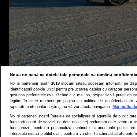
Nouă ne pasă ca datele tale personale să rămână confidenția
Noi și partenerii noștri
1019
stocăm și/sau accesăm informații pe disp
identificatorii cookie unici pentru prelucrarea datelor cu caracter person
gestiona preferințele dvs. făcând clic mai jos, respectiv vă puteți opune 
legitim în orice moment pe pagina cu politica de confidențialitate. 
raportate partenerilor noștri și nu vă vor afecta navigarea.
Mai multe det
Știri
Test drive
Noi si partenerii nostri (retelele de socializare si agentiile de publicita
furnizorii nostri de servicii de date analitice) prelucram date pentru a p
Termeni si conditii
Politica de 
functioneze, pentru a personaliza continutul si anunturile publicitare
interesele si/sau profilul dvs., pentru a va oferi functionalitati aferente r