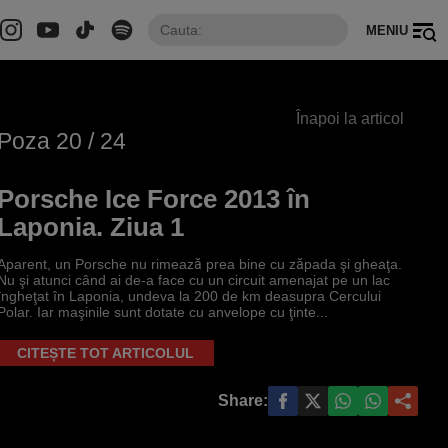
MENIU
Înapoi la articol
Poza
20
/ 24
Porsche Ice Force 2013 în
Laponia. Ziua 1
Aparent, un Porsche nu rimează prea bine cu zăpada şi gheaţa.
Nu şi atunci când ai de-a face cu un circuit amenajat pe un lac
îngheţat în Laponia, undeva la 200 de km deasupra Cercului
Polar. Iar maşinile sunt dotate cu anvelope cu ţinte...
CITEȘTE TOT ARTICOLUL
Share: