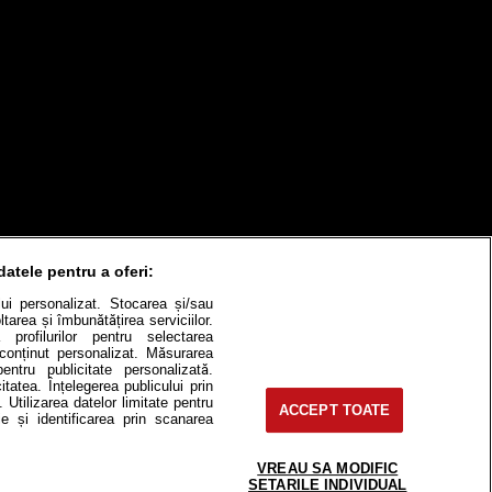
datele pentru a oferi:
ului personalizat. Stocarea și/sau
tarea și îmbunătățirea serviciilor.
 profilurilor pentru selectarea
e conținut personalizat. Măsurarea
pentru publicitate personalizată.
itatea. Înțelegerea publicului prin
. Utilizarea datelor limitate pentru
ACCEPT TOATE
itate
Cât costă?
e și identificarea prin scanarea
Contact
Modifică Setările
VREAU SA MODIFIC
SETARILE INDIVIDUAL