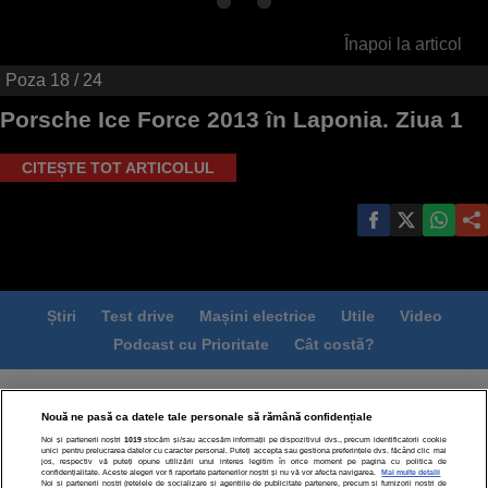
Înapoi la articol
Poza
18
/ 24
Porsche Ice Force 2013 în Laponia. Ziua 1
CITEȘTE TOT ARTICOLUL
Știri
Test drive
Mașini electrice
Utile
Video
Podcast cu Prioritate
Cât costă?
Termeni si conditii
Politica de confidentialitate
Nouă ne pasă ca datele tale personale să rămână confidențiale
Politica de cookies
Echipa editorială
Contact
Noi și partenerii noștri
1019
stocăm și/sau accesăm informații pe dispozitivul dvs., precum identificatorii cookie
Modifică Setările
unici pentru prelucrarea datelor cu caracter personal. Puteți accepta sau gestiona preferințele dvs. făcând clic mai
jos, respectiv vă puteți opune utilizării unui interes legitim în orice moment pe pagina cu politica de
confidențialitate. Aceste alegeri vor fi raportate partenerilor noștri și nu vă vor afecta navigarea.
Mai multe detalii
Noi si partenerii nostri (retelele de socializare si agentiile de publicitate partenere, precum si furnizorii nostri de