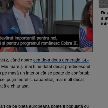
Rev
sim
înt
2012, când apare
cea de-a doua generaţie GL-
. Mai mare şi mai bine dotat decât predecesorul
us pe masă un interior cât se poate de confortabil,
el puţin teoretic, capabilităţi mai mult decât
acă e chiar aşa.
mari de pe piaţa europeană poate fi populată cu