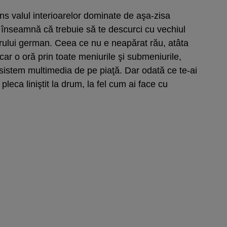
s valul interioarelor dominate de aşa-zisa
înseamnă că trebuie să te descurci cu vechiul
rului german. Ceea ce nu e neapărat rău, atâta
ar o oră prin toate meniurile şi submeniurile,
v sistem multimedia de pe piaţă. Dar odată ce te-ai
i pleca liniştit la drum, la fel cum ai face cu