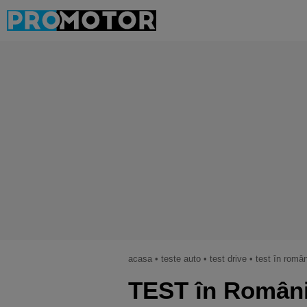
acasa
•
teste auto
•
test drive
•
test în româ
TEST în Român