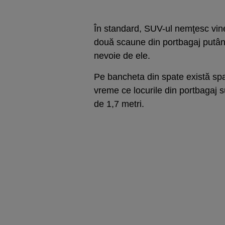
În standard, SUV-ul nemţesc vine 
două scaune din portbagaj putând
nevoie de ele.
Pe bancheta din spate există spaţi
vreme ce locurile din portbagaj su
de 1,7 metri.