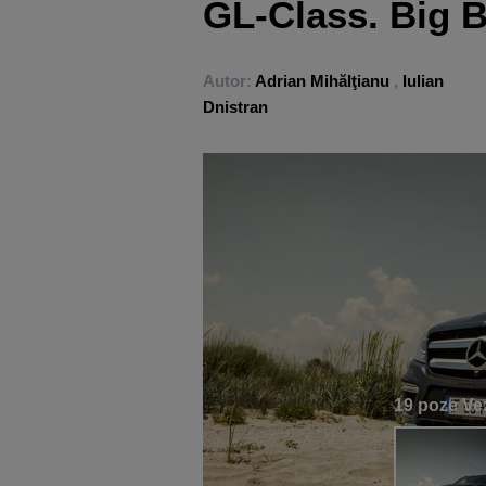
GL-Class. Big 
Autor:
Adrian Mihălţianu
,
Iulian
Dnistran
19 poze
Vez