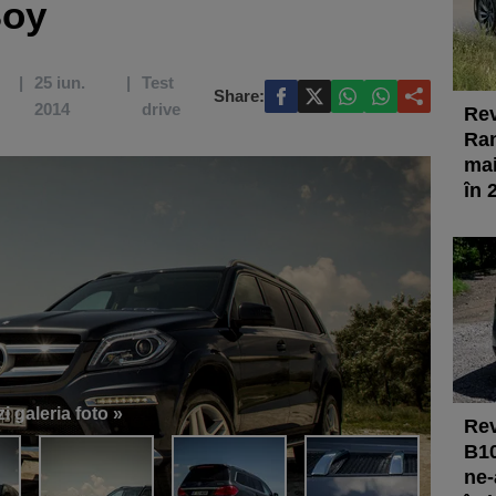
Boy
25 iun.
Test
Share:
2014
drive
Rev
Ran
mai
în 
i galeria foto »
Rev
B10
ne-