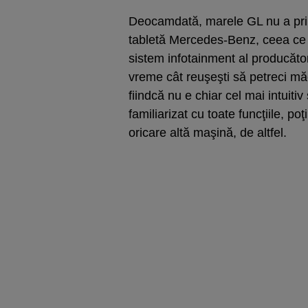
Deocamdată, marele GL nu a prin
tabletă Mercedes-Benz, ceea ce 
sistem infotainment al producăto
vreme cât reuşeşti să petreci măc
fiindcă nu e chiar cel mai intuiti
familiarizat cu toate funcţiile, poţ
oricare altă maşină, de altfel.