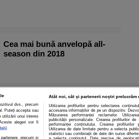
Cea mai bună anvelopă all-
season din 2018
le
Atât noi, cât și partenerii noștri prelucrăm 
ozitivul dvs., precum
Utilizarea profilurilor pentru selectarea conținut
al. Puteți accepta sau
accesarea informațiilor de pe un dispozitiv. Dezvol
Măsurarea performanței reclamelor. Utilizarea
utilizării unui interes
publicității personalizate. Crearea profilurilor d
Aceste alegeri vor fi
performanței conținutului. Crearea profilurilor 
alii
Utilizarea de date limitate pentru a selecta public
statistici sau combinații de date din surse diferite
te partenere, precum si
a selecta conținutul. Date precise de geolocați