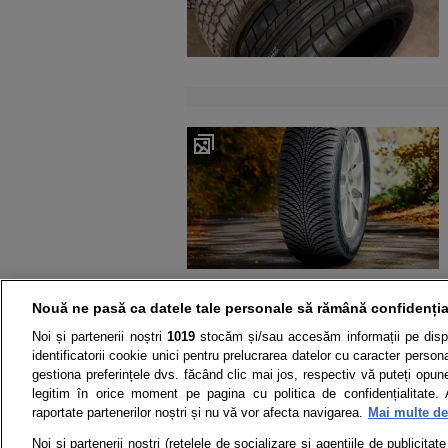
Nouă ne pasă ca datele tale personale să rămână confidenția
Noi și partenerii noștri
1019
stocăm și/sau accesăm informații pe disp
identificatorii cookie unici pentru prelucrarea datelor cu caracter person
gestiona preferințele dvs. făcând clic mai jos, respectiv vă puteți opune 
legitim în orice moment pe pagina cu politica de confidențialitate. 
raportate partenerilor noștri și nu vă vor afecta navigarea.
Mai multe det
Noi si partenerii nostri (retelele de socializare si agentiile de publicita