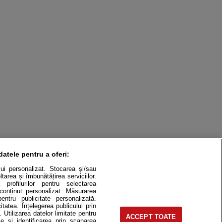
datele pentru a oferi:
ului personalizat. Stocarea și/sau
tarea și îmbunătățirea serviciilor.
 profilurilor pentru selectarea
e conținut personalizat. Măsurarea
pentru publicitate personalizată.
itatea. Înțelegerea publicului prin
. Utilizarea datelor limitate pentru
ACCEPT TOATE
e și identificarea prin scanarea