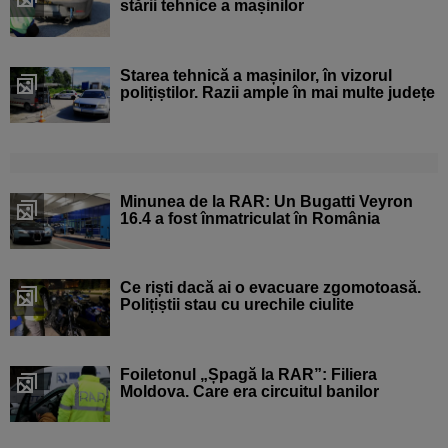
stării tehnice a mașinilor
Starea tehnică a mașinilor, în vizorul
polițiștilor. Razii ample în mai multe județe
Minunea de la RAR: Un Bugatti Veyron
16.4 a fost înmatriculat în România
Ce riști dacă ai o evacuare zgomotoasă.
Polițiștii stau cu urechile ciulite
Foiletonul „Șpagă la RAR”: Filiera
Moldova. Care era circuitul banilor