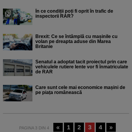
În ce condiții poți fi oprit în trafic de
inspectorii RAR?
Brexit: Ce se întâmplă cu mașinile cu
volan pe dreapta aduse din Marea
Britanie
Senatul a adoptat tacit proiectul prin care
vehiculele rutiere lente vor fi înmatriculate
de RAR
Care sunt cele mai economice mașini de
pe piața românească
«
1
2
3
4
»
PAGINA 3 DIN 4