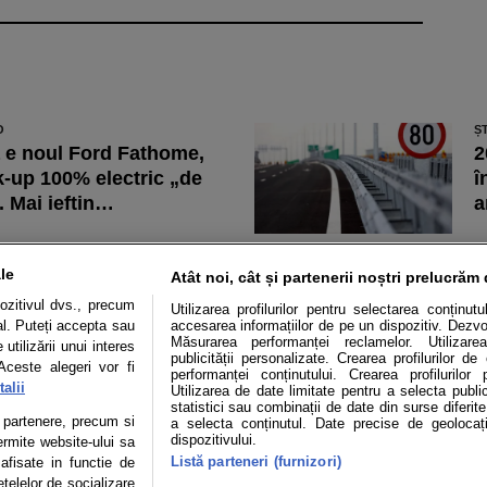
O
Ș
 e noul Ford Fathome,
2
k-up 100% electric „de
î
. Mai ieftin…
a
O
Ș
energetică: Tot mai multe
B
le
Atât noi, cât și partenerii noștri prelucrăm 
ii reduc prețul încărcării
„
ozitivul dvs., precum
Utilizarea profilurilor pentru selectarea conținut
lor electrice în afara…
o
al. Puteți accepta sau
accesarea informațiilor de pe un dispozitiv. Dezvol
Măsurarea performanței reclamelor. Utilizarea
utilizării unui interes
publicității personalizate. Crearea profilurilor d
Aceste alegeri vor fi
performanței conținutului. Crearea profilurilor 
alii
Utilizarea de date limitate pentru a selecta public
statistici sau combinații de date din surse diferite
Mașini electrice
Utile
Video
Podcast cu Prior
te partenere, precum si
a selecta conținutul. Date precise de geolocați
dispozitivului.
ermite website-ului sa
Listă parteneri (furnizori)
confidentialitate
Politica de cookies
Echipa editorială
 afisate in functie de
etelelor de socializare