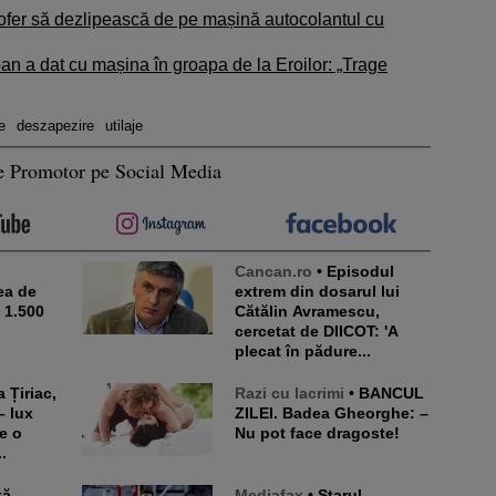
șofer să dezlipească de pe mașină autocolantul cu
n a dat cu mașina în groapa de la Eroilor: „Trage
e
deszapezire
utilaje
e Promotor pe Social Media
Cancan.ro
• Episodul
ea de
extrem din dosarul lui
e 1.500
Cătălin Avramescu,
cercetat de DIICOT: 'A
plecat în pădure...
Razi cu lacrimi
• BANCUL
– lux
ZILEI. Badea Gheorghe: –
e o
Nu pot face dragoste!
.
Mediafax
• Starul