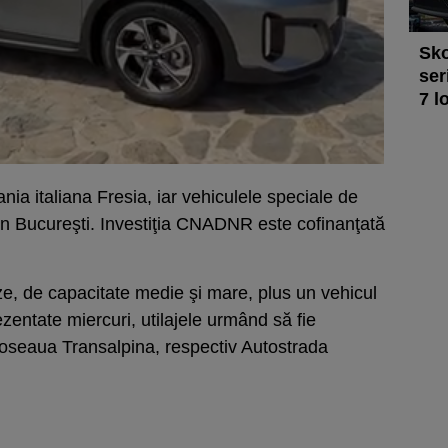
Sko
ser
7 l
nia italiana Fresia, iar vehiculele speciale de
in Bucureşti. Investiţia CNADNR este cofinanţată
eze, de capacitate medie şi mare, plus un vehicul
ezentate miercuri, utilajele urmând să fie
seaua Transalpina, respectiv Autostrada