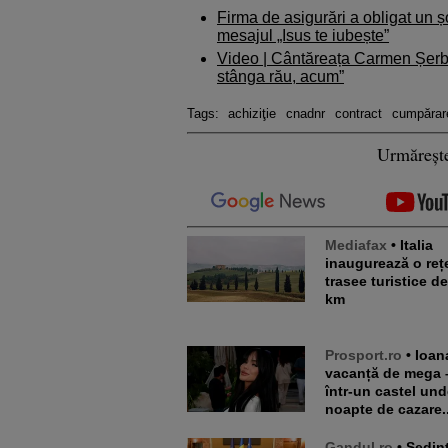
Firma de asigurări a obligat un 
mesajul „Isus te iubește”
Video | Cântăreața Carmen Șerba
stânga rău, acum”
Tags:
achiziţie
cnadnr
contract
cumpărar
Urmăreșt
Mediafax
• Italia
inaugurează o reț
trasee turistice d
km
Prosport.ro
• Ioana Țiriac,
vacanță de mega 
într-un castel und
noapte de cazare..
Gandul.ro
• Şedinţă