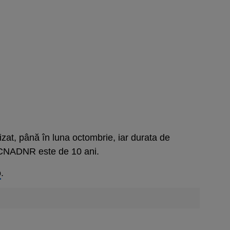
apizat, până în luna octombrie, iar durata de
m CNADNR este de 10 ani.
o
.