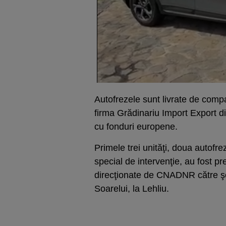
Autofrezele sunt livrate de compa
firma Grădinariu Import Export d
cu fonduri europene.
Primele trei unităţi, doua autofr
special de intervenţie, au fost pr
direcţionate de CNADNR către şo
Soarelui, la Lehliu.