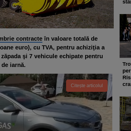
stâ
ombrie contracte
în valoare totală de
ioane euro), cu TVA, pentru achiziţia a
 zăpada şi 7 vehicule echipate pentru
Tro
 de iarnă.
per
Ris
cra
Citește articolul