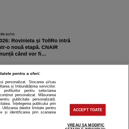
TIRI AUTO
026: Rovinieta și TollRo intră
ntr-o nouă etapă. CNAIR
nunță când vor fi…
TIRI AUTO
MW i3 a fost desmenat
datele pentru a oferi:
Mașina Anului” 2026 de către
ului personalizat. Stocarea și/sau
 publicație britanică.…
tarea și îmbunătățirea serviciilor.
 profilurilor pentru selectarea
e conținut personalizat. Măsurarea
pentru publicitate personalizată.
itatea. Înțelegerea publicului prin
. Utilizarea datelor limitate pentru
ACCEPT TOATE
itate
Cât costă?
e și identificarea prin scanarea
Contact
Modifică Setările
VREAU SA MODIFIC