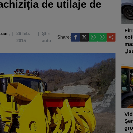
chiziţia de utilaje de
Fir
tran
,
26 feb.
Știri
Share:
șof
2015
auto
maș
„Is
Vid
Șer
gro