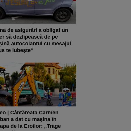
ma de asigurări a obligat un
er să dezlipească de pe
ină autocolantul cu mesajul
us te iubește”
eo | Cântăreața Carmen
ban a dat cu mașina în
apa de la Eroilor: „Trage