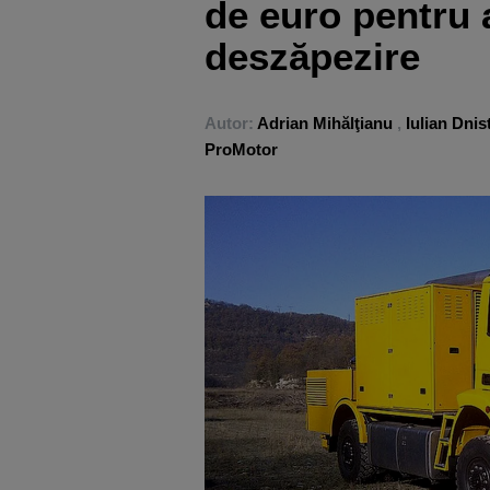
de euro pentru a
deszăpezire
Autor:
Adrian Mihălţianu
,
Iulian Dnis
ProMotor