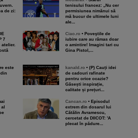
Guvern.
tenisului francez: „Nu cer
a de zi:
permisiunea nimănui să
mă bucur de ultimele luni
ale...
Ciao.ro
• Poveştile de
P 7
iubire care au rămas doar
atelier.
o amintire! Imagini tari cu
ostă
Gina Pistol,...
kanald.ro
• (P) Cauți idei
 din
de cadouri rafinate
pentru orice ocazie?
Găsești inspirație,
calitate și prețuri...
Cancan.ro
• Episodul
 al
extrem din dosarul lui
pe
Cătălin Avramescu,
cercetat de DIICOT: 'A
plecat în pădure...