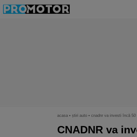
acasa
•
știri auto
•
cnadnr va investi încă 50 
CNADNR va inve