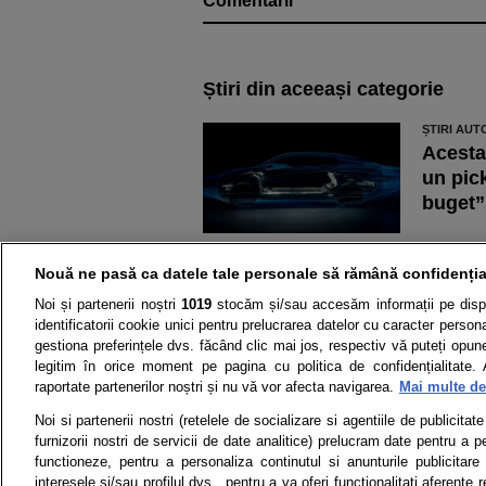
Comentarii
Știri din aceeași categorie
ȘTIRI AUT
Acesta
un pic
buget”
ȘTIRI AUT
Criza 
Nouă ne pasă ca datele tale personale să rămână confidenția
compan
Noi și partenerii noștri
1019
stocăm și/sau accesăm informații pe disp
mașini
identificatorii cookie unici pentru prelucrarea datelor cu caracter person
gestiona preferințele dvs. făcând clic mai jos, respectiv vă puteți opune 
legitim în orice moment pe pagina cu politica de confidențialitate. 
raportate partenerilor noștri și nu vă vor afecta navigarea.
Mai multe det
Știri
Test drive
Noi si partenerii nostri (retelele de socializare si agentiile de publicita
furnizorii nostri de servicii de date analitice) prelucram date pentru a p
Termeni si conditii
Politica de 
functioneze, pentru a personaliza continutul si anunturile publicitare
interesele si/sau profilul dvs., pentru a va oferi functionalitati aferente r