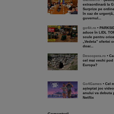
extraordinară la 
Surprize pe ordine
în caz de urgență,
guvernul...
go4it.ro
• PARKSIDE
aduce în LIDL TO
scule pentru orice 
„Vedeta” ofertei c
doar...
Descopera.ro
• Care este
cel mai vechi pod
Europa?
Go4Games
• Cel mai
așteptat joc video
anului va debuta 
Netflix