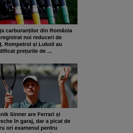
ța carburanților din România
nregistrat noi reduceri de
ț. Rompetrol și Lukoil au
ificat prețurile de ...
nik Sinner are Ferrari și
sche în garaj, dar a picat de
ru ori examenul pentru