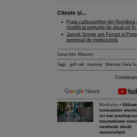
Citește și...
Piața carburanților din România a
modificat prețurile de două ori în
Jannik Sinner are Ferrari și Pors
permisul de motocicletă
Sursa foto: Mansory
Tags:
golf cart
mansory
Mansory Garia Su
Urmăreșt
Mediafax
• Utilizatorii
trotinetelor electr
ori mai predispuși
traumatisme crani
cerebrale decât
motocicliștii