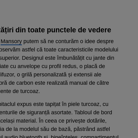
iri din toate punctele de vedere
e
Mansory
putem să ne conturăm o idee despre
servăm astfel că toate caracteristicile modelului
superior. Designul este îmbunătățit cu jante din
iate cu anvelope cu profil redus, o placă de
difuzor, o grilă personalizată și extensii ale
 fibră de carbon este realizată manual de către
ente de turcoaz.
bitaclul expus este tapițat în piele turcoaz, cu
enturile de siguranță asortate. Tabloul de bord
elași material. În ceea ce privește dotările,
a de la modelul său de bază, păstrând astfel
l audio bluetooth și, bineînțeles, compartimentul