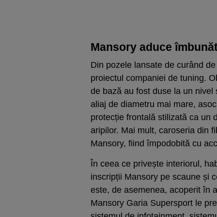
Mansory aduce îmbunătăț
Din pozele lansate de curând d
proiectul companiei de tuning. Ob
de bază au fost duse la un nivel 
aliaj de diametru mai mare, asoc
protecție frontală stilizată ca un 
aripilor. Mai mult, caroseria din
Mansory, fiind împodobită cu acc
În ceea ce privește interiorul, ha
inscripții Mansory pe scaune și c
este, de asemenea, acoperit în ac
Mansory Garia Supersport le prei
sistemul de infotainment, sistemu