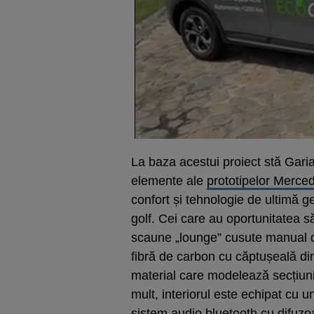
La baza acestui proiect stă Garia
elemente ale
prototipelor Merce
confort și tehnologie de ultimă ge
golf. Cei care au oportunitatea 
scaune „lounge” cusute manual di
fibră de carbon cu căptușeală din
material care modelează secțiunil
mult, interiorul este echipat cu 
sistem audio bluetooth cu difuzoa