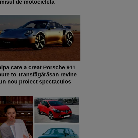
misul de motocicletă
ipa care a creat Porsche 911
bute to Transfăgărășan revine
un nou proiect spectaculos