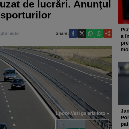
uzat de lucrări. Anunţul
sporturilor
Pia
Știri auto
Share:
a î
pre
mod
Jan
1 poze
Vezi galeria foto »
Por
pat