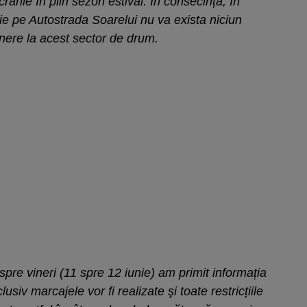
ările în plin sezon estival. În consecință, în
ie pe Autostrada Soarelui nu va exista niciun
ținere la acest sector de drum.
spre vineri (11 spre 12 iunie) am primit informația
siv marcajele vor fi realizate şi toate restricțiile