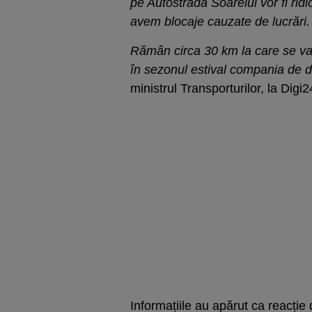
pe Autostrada Soarelui vor fi rid
avem blocaje cauzate de lucrări.
Rămân circa 30 km la care se va
în sezonul estival compania de 
ministrul Transporturilor, la Digi2
Informațiile au apărut ca reacți