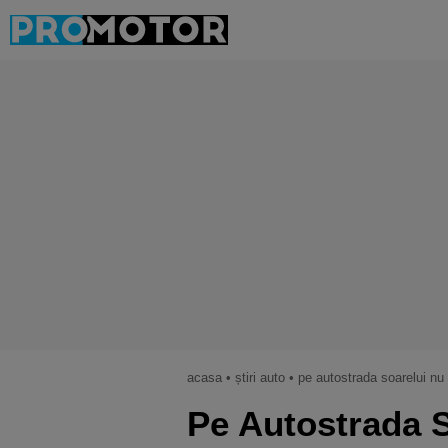
acasa
•
știri auto
•
pe autostrada soarelui nu va 
Pe Autostrada S