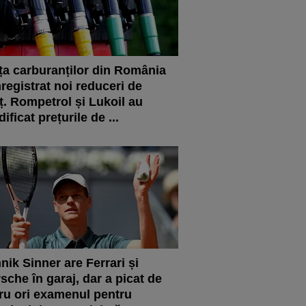
ța carburanților din România
nregistrat noi reduceri de
ț. Rompetrol și Lukoil au
ificat prețurile de ...
nik Sinner are Ferrari și
sche în garaj, dar a picat de
ru ori examenul pentru