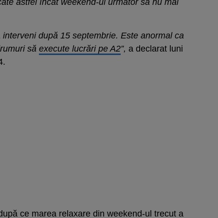
icate astfel încât weekend-ul următor să nu mai
 interveni după 15 septembrie. Este anormal ca
drumuri să
execute lucrări pe A2
”,
a declarat luni
4.
e după ce marea relaxare din weekend-ul trecut a