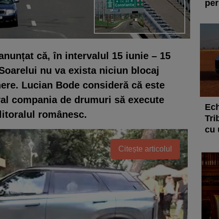
per
anunțat că, în intervalul 15 iunie – 15
oarelui nu va exista niciun blocaj
inere. Lucian Bode consideră că este
val compania de drumuri să execute
Ech
 litoralul românesc.
Tri
cu 
Citește articolul