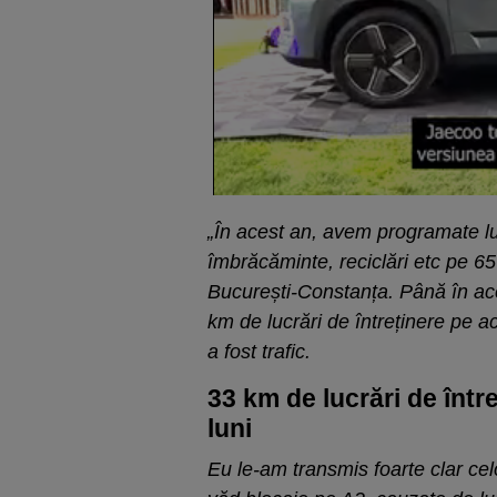
„În acest an, avem programate luc
îmbrăcăminte, reciclări etc pe 65
București-Constanța. Până în ace
km de lucrări de întreținere pe a
a fost trafic.
33 km de lucrări de într
luni
Eu le-am transmis foarte clar ce