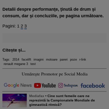
Detalii despre performanţe, ţinută de drum şi
consum, dar şi concluziile, pe pagina următoare.
Pagini:
1
2
3
Citește și...
Tags:
2014
facelift
imagini
motoare
pareri
poze
r-link
renault megane 3
test
Urmărește Promotor pe Social Media
Mediafax
• Cine sunt femeile care ne
reprezintă la Campionatele Mondiale de
gimnastică ritmică?