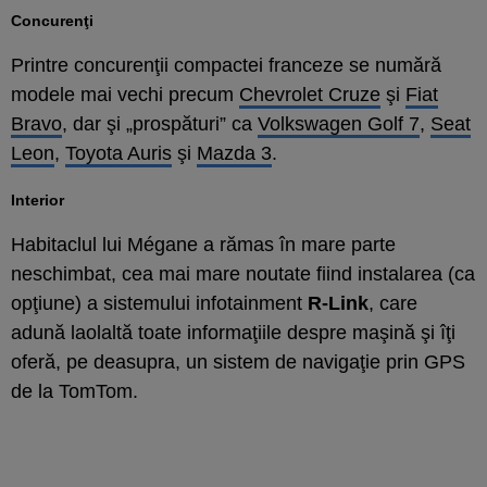
Concurenţi
Printre concurenţii compactei franceze se numără
modele mai vechi precum
Chevrolet Cruze
şi
Fiat
Bravo
, dar şi „prospături” ca
Volkswagen Golf 7
,
Seat
Leon
,
Toyota Auris
şi
Mazda 3
.
Interior
Habitaclul lui Mégane a rămas în mare parte
neschimbat, cea mai mare noutate fiind instalarea (ca
opţiune) a sistemului infotainment
R-Link
, care
adună laolaltă toate informaţiile despre maşină şi îţi
oferă, pe deasupra, un sistem de navigaţie prin GPS
de la TomTom.