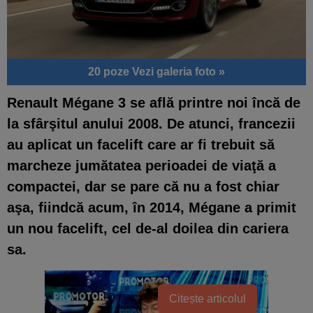
20 poze
Vezi galeria foto »
Renault Mégane 3
se află printre noi încă de
la sfârşitul anului 2008. De atunci, francezii
au aplicat un
facelift
care ar fi trebuit să
marcheze jumătatea perioadei de viaţă a
compactei, dar se pare că nu a fost chiar
aşa, fiindcă acum, în 2014, Mégane a primit
un nou
facelift
, cel de-al doilea din cariera
sa.
Citește articolul