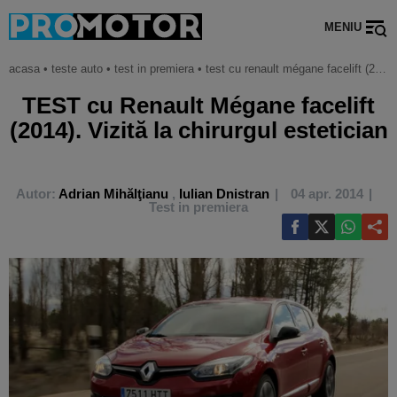
MENIU
acasa
•
teste auto
•
test in premiera
•
test cu renault mégane facelift (2014). vizită la chirurgul estetician
TEST cu Renault Mégane facelift
(2014). Vizită la chirurgul estetician
Autor:
Adrian Mihălţianu
,
Iulian Dnistran
04 apr. 2014
Test in premiera