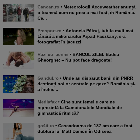
Cancan.ro
• Meteorologii Accuweather anunță
o toamnă cum nu prea a mai fost, în România.
Ce...
Prosport.ro
• Antonela Pătruț, iubita mult mai
tânără a milionarului Arpad Paszkany, s-a
fotografiat în jacuzzi
Razi cu lacrimi
• BANCUL ZILEI. Badea
Gheorghe: – Nu pot face dragoste!
Gandul.ro
• Unde au dispărut banii din PNRR
destinați noilor centrale pe gaze? România și-
a închis...
Mediafax
• Cine sunt femeile care ne
reprezintă la Campionatele Mondiale de
gimnastică ritmică?
go4it.ro
• Cascadoarea de 137 cm care a fost
dublura lui Matt Damon în Odiseea