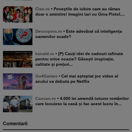
Ciao.ro
• Poveştile de iubire care au rămas
doar o amintire! Imagini tari cu Gina Pistol,...
Descopera.ro
• Este adevărat că inteligența
oamenilor scade?
kanald.ro
• (P) Cauți idei de cadouri rafinate
pentru orice ocazie? Găsești inspirație,
calitate și prețuri...
Go4Games
• Cel mai așteptat joc video al
anului va debuta pe Netflix
Cancan.ro
• 4.000 lei amendă tuturor românilor
care locuiesc la casă și fac acest lucru în...
Comentarii