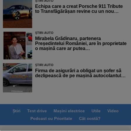
ȘTIRI AUTO
Echipa care a creat Porsche 911 Tribute
to Transfăgărășan revine cu un nou…
ȘTIRI AUTO
Mirabela Grădinaru, partenera
Președintelui României, are în proprietate
o mașină care ar putea…
ȘTIRI AUTO
Firma de asigurări a obligat un șofer să
dezlipească de pe mașină autocolantul…
Știri
Test drive
Mașini electrice
Utile
Video
Podcast cu Prioritate
Cât costă?