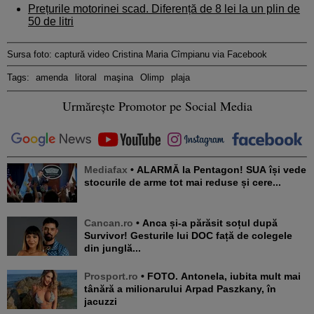
Prețurile motorinei scad. Diferență de 8 lei la un plin de
50 de litri
Sursa foto: captură video Cristina Maria Cîmpianu via Facebook
Tags:
amenda
litoral
maşina
Olimp
plaja
Urmărește Promotor pe Social Media
Mediafax
• ALARMĂ la Pentagon! SUA își vede
stocurile de arme tot mai reduse și cere...
Cancan.ro
• Anca și-a părăsit soțul după
Survivor! Gesturile lui DOC față de colegele
din junglă...
Prosport.ro
• FOTO. Antonela, iubita mult mai
tânără a milionarului Arpad Paszkany, în
jacuzzi