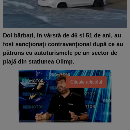
Doi bărbați, în vârstă de 46 și 51 de ani, au
fost sancționați contravențional după ce au
pătruns cu autoturismele pe un sector de
plajă din stațiunea Olimp.
Citește articolul