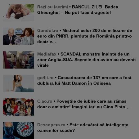
Razi cu lacrimi
• BANCUL ZILEI. Badea
Gheorghe: – Nu pot face dragoste!
Gandul.ro
• Misterul celor 200 de milioane de
euro din PNRR, pierdute de România printr-o
decizie...
Mediafax
• SCANDAL monstru înainte de un
zbor Anglia-SUA. Scenele din avion au devenit
virale
go4it.ro
• Cascadoarea de 137 cm care a fost
dublura lui Matt Damon în Odiseea
Ciao.ro
• Poveştile de iubire care au rămas
doar o amintire! Imagini tari cu Gina Pistol,...
Descopera.ro
• Este adevărat că inteligența
oamenilor scade?