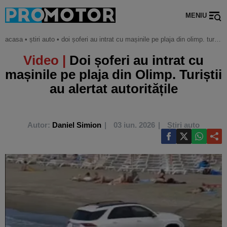
MENIU
acasa
•
știri auto
•
doi șoferi au intrat cu mașinile pe plaja din olimp. turiștii au alertat autoritățile
Video |
Doi șoferi au intrat cu
mașinile pe plaja din Olimp. Turiștii
au alertat autoritățile
Autor:
Daniel Simion
03 iun. 2026
Știri auto