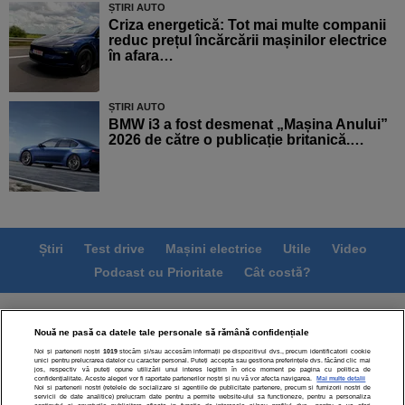
ȘTIRI AUTO
Criza energetică: Tot mai multe companii
reduc prețul încărcării mașinilor electrice
în afara…
ȘTIRI AUTO
BMW i3 a fost desmenat „Mașina Anului”
2026 de către o publicație britanică.…
Știri
Test drive
Mașini electrice
Utile
Video
Podcast cu Prioritate
Cât costă?
Termeni si conditii
Politica de confidentialitate
Nouă ne pasă ca datele tale personale să rămână confidențiale
Politica de cookies
Echipa editorială
Contact
Noi și partenerii noștri
1019
stocăm și/sau accesăm informații pe dispozitivul dvs., precum identificatorii cookie
Modifică Setările
unici pentru prelucrarea datelor cu caracter personal. Puteți accepta sau gestiona preferințele dvs. făcând clic mai
jos, respectiv vă puteți opune utilizării unui interes legitim în orice moment pe pagina cu politica de
confidențialitate. Aceste alegeri vor fi raportate partenerilor noștri și nu vă vor afecta navigarea.
Mai multe detalii
Noi si partenerii nostri (retelele de socializare si agentiile de publicitate partenere, precum si furnizorii nostri de
servicii de date analitice) prelucram date pentru a permite website-ului sa functioneze, pentru a personaliza