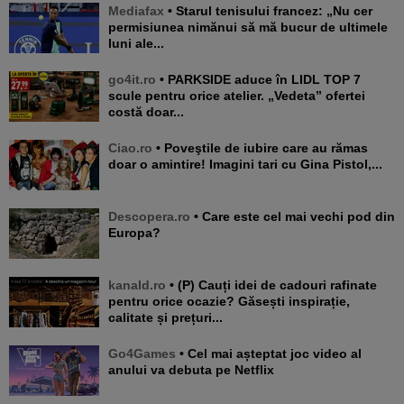
Mediafax
• Starul tenisului francez: „Nu cer
permisiunea nimănui să mă bucur de ultimele
luni ale...
go4it.ro
• PARKSIDE aduce în LIDL TOP 7
scule pentru orice atelier. „Vedeta” ofertei
costă doar...
Ciao.ro
• Poveştile de iubire care au rămas
doar o amintire! Imagini tari cu Gina Pistol,...
Descopera.ro
• Care este cel mai vechi pod din
Europa?
kanald.ro
• (P) Cauți idei de cadouri rafinate
pentru orice ocazie? Găsești inspirație,
calitate și prețuri...
Go4Games
• Cel mai așteptat joc video al
anului va debuta pe Netflix