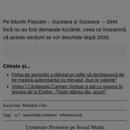
Pe loturile Pașcani – Suceava și Suceava – Siret
încă nu au fost demarate lucrările, ceea ce înseamnă
că aceste secțiuni se vor deschide după 2028.
Citește și...
Firma de asigurări a obligat un șofer să dezlipească de
pe mașină autocolantul cu mesajul „Isus te iubește”
Video | Cântăreața Carmen Șerban a dat cu mașina în
groapa de la Eroilor: „Trage stânga rău, acum”
Sursa foto: Mediafax Foto
Tags:
a 7
autostrada moldovei
infrastructură
Urmărește Promotor pe Social Media