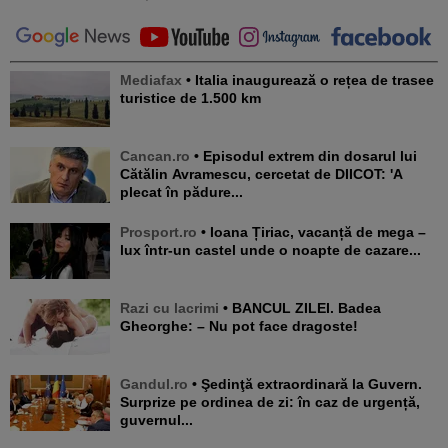
Mediafax
• Italia inaugurează o rețea de trasee
turistice de 1.500 km
Cancan.ro
• Episodul extrem din dosarul lui
Cătălin Avramescu, cercetat de DIICOT: 'A
plecat în pădure...
Prosport.ro
• Ioana Țiriac, vacanță de mega –
lux într-un castel unde o noapte de cazare...
Razi cu lacrimi
• BANCUL ZILEI. Badea
Gheorghe: – Nu pot face dragoste!
Gandul.ro
• Şedinţă extraordinară la Guvern.
Surprize pe ordinea de zi: în caz de urgență,
guvernul...