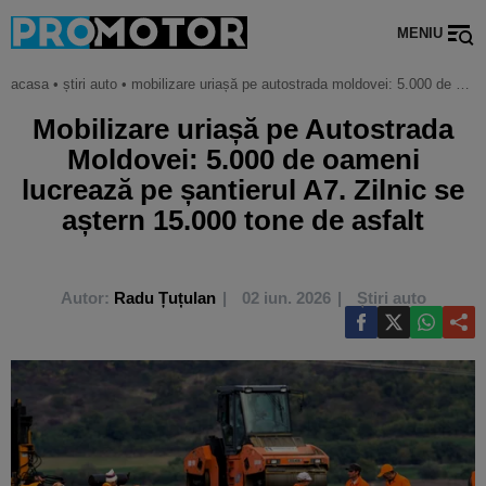
MENIU
acasa
•
știri auto
•
mobilizare uriașă pe autostrada moldovei: 5.000 de oameni lucrează pe șantierul a7. zilnic se aștern 15.000 tone de asfalt
Mobilizare uriașă pe Autostrada
Moldovei: 5.000 de oameni
lucrează pe șantierul A7. Zilnic se
aștern 15.000 tone de asfalt
Autor:
Radu Țuțulan
02 iun. 2026
Știri auto