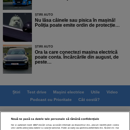
ȘTIRI AUTO
Nu lăsa câinele sau pisica în mașină!
Poliția poate emite ordin de protecție…
ȘTIRI AUTO
Ora la care conectezi mașina electrică
poate conta. Încărcările din august, de
peste…
Știri
Test drive
Mașini electrice
Utile
Video
Podcast cu Prioritate
Cât costă?
Termeni si conditii
Politica de confidentialitate
Nouă ne pasă ca datele tale personale să rămână confidențiale
Politica de cookies
Echipa editorială
Contact
Noi și partenerii noștri
1017
stocăm și/sau accesăm informații pe dispozitivul dvs., precum identificatorii cookie
Modifică Setările
unici pentru prelucrarea datelor cu caracter personal. Puteți accepta sau gestiona preferințele dvs. făcând clic mai