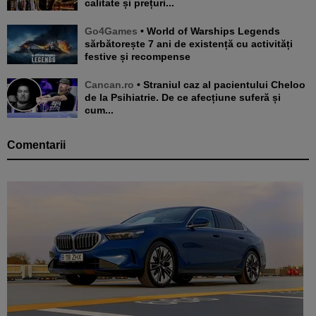
calitate și prețuri...
Go4Games
• World of Warships Legends
sărbătorește 7 ani de existență cu activități
festive și recompense
Cancan.ro
• Straniul caz al pacientului Cheloo
de la Psihiatrie. De ce afecțiune suferă și
cum...
Comentarii