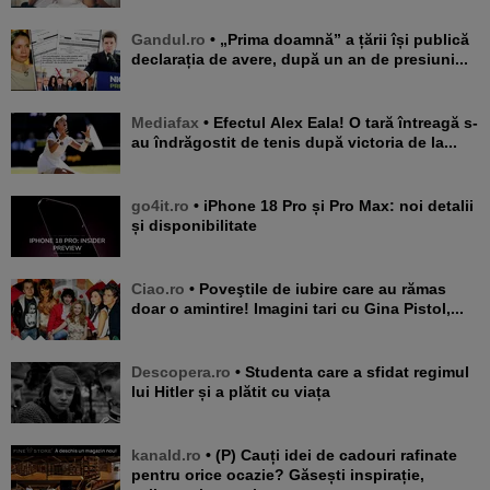
Gandul.ro
• „Prima doamnă” a țării își publică
declarația de avere, după un an de presiuni...
Mediafax
• Efectul Alex Eala! O tară întreagă s-
au îndrăgostit de tenis după victoria de la...
go4it.ro
• iPhone 18 Pro și Pro Max: noi detalii
și disponibilitate
Ciao.ro
• Poveştile de iubire care au rămas
doar o amintire! Imagini tari cu Gina Pistol,...
Descopera.ro
• Studenta care a sfidat regimul
lui Hitler și a plătit cu viața
kanald.ro
• (P) Cauți idei de cadouri rafinate
pentru orice ocazie? Găsești inspirație,