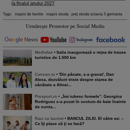
la finalul anului 2027
Tags:
maşini de familie
maşini skoda
preţ skoda octavia 3 germania
Urmărește Promotor pe Social Media
Mediafax
• Italia inaugurează o rețea de trasee
turistice de 1.500 km
Cancan.ro
• 'Din păcate, s-a gravat'. Dan
Alexa, dezvăluiri triste despre starea de
sănătate a Alinei...
Prosport.ro
• „Îmi iubesc formele”. Georgina
Rodriguez s-a pozat în costum de baie înainte
de nunta...
Razi cu lacrimi
• BANCUL ZILEI. El către ea: –
Ce îți place să ți se facă?