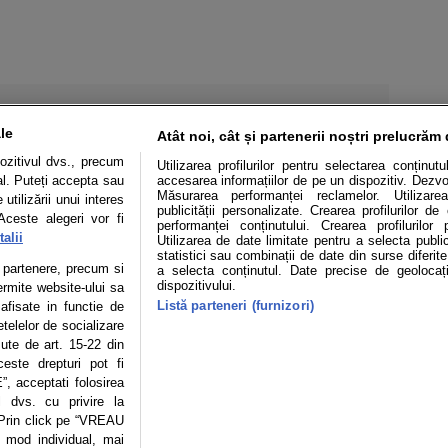
le
Atât noi, cât și partenerii noștri prelucrăm 
ozitivul dvs., precum
Utilizarea profilurilor pentru selectarea conținut
al. Puteți accepta sau
accesarea informațiilor de pe un dispozitiv. Dezvol
Măsurarea performanței reclamelor. Utilizarea
utilizării unui interes
publicității personalizate. Crearea profilurilor d
Aceste alegeri vor fi
performanței conținutului. Crearea profilurilor 
alii
Utilizarea de date limitate pentru a selecta public
statistici sau combinații de date din surse diferite
te partenere, precum si
a selecta conținutul. Date precise de geolocați
Mașini electrice
Utile
Video
Podcast cu Prior
dispozitivului.
ermite website-ului sa
Listă parteneri (furnizori)
 afisate in functie de
confidentialitate
Politica de cookies
Echipa editorială
etelelor de socializare
zute de art. 15-22 din
este drepturi pot fi
, acceptati folosirea
l dvs. cu privire la
se poate face în limita a 250 de semne. Nicio instituţie sau persoană (sit
 reproduce integral scrierile publicistice purtătoare de Drepturi de Aut
 Prin click pe “VREAU
mod individual, mai