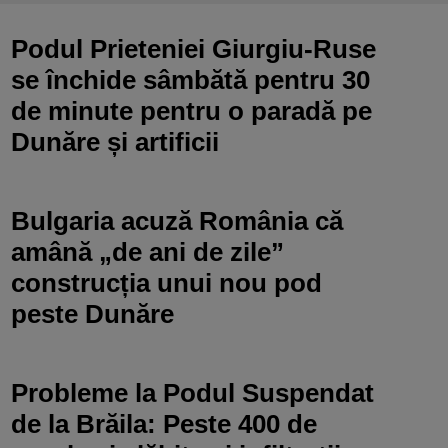
Podul Prieteniei Giurgiu-Ruse
se închide sâmbătă pentru 30
de minute pentru o paradă pe
Dunăre și artificii
Bulgaria acuză România că
amână „de ani de zile”
construcția unui nou pod
peste Dunăre
Probleme la Podul Suspendat
de la Brăila: Peste 400 de