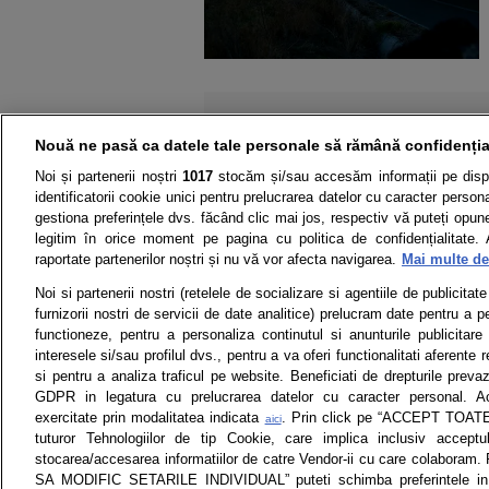
Nouă ne pasă ca datele tale personale să rămână confidenția
Noi și partenerii noștri
1017
stocăm și/sau accesăm informații pe disp
identificatorii cookie unici pentru prelucrarea datelor cu caracter person
gestiona preferințele dvs. făcând clic mai jos, respectiv vă puteți opune 
legitim în orice moment pe pagina cu politica de confidențialitate. 
raportate partenerilor noștri și nu vă vor afecta navigarea.
Mai multe det
Noi si partenerii nostri (retelele de socializare si agentiile de publicita
Știri
Test drive
furnizorii nostri de servicii de date analitice) prelucram date pentru a p
functioneze, pentru a personaliza continutul si anunturile publicitare
Termeni si conditii
Politica de 
interesele si/sau profilul dvs., pentru a va oferi functionalitati aferente r
si pentru a analiza traficul pe website. Beneficiati de drepturile preva
GDPR in legatura cu prelucrarea datelor cu caracter personal. Ac
exercitate prin modalitatea indicata
. Prin click pe “ACCEPT TOATE”
aici
tuturor Tehnologiilor de tip Cookie, care implica inclusiv acceptu
Toate drepturile rezervate | Citarea 
monitorizare) nu poate
stocarea/accesarea informatiilor de catre Vendor-ii cu care colaboram.
SA MODIFIC SETARILE INDIVIDUAL” puteti schimba preferintele in 