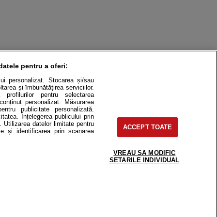
datele pentru a oferi:
ului personalizat. Stocarea și/sau
tarea și îmbunătățirea serviciilor.
 profilurilor pentru selectarea
e conținut personalizat. Măsurarea
pentru publicitate personalizată.
itatea. Înțelegerea publicului prin
. Utilizarea datelor limitate pentru
ACCEPT TOATE
e și identificarea prin scanarea
itate
Cât costă?
VREAU SA MODIFIC
Contact
Modifică Setările
SETARILE INDIVIDUAL
e-uri, instituţii mass-media, firme de
or fără acordul nostru.