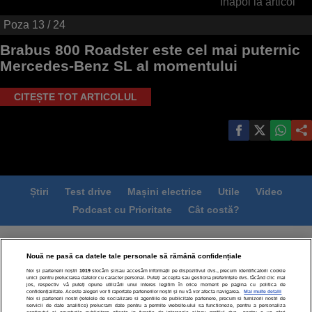
Înapoi la articol
Poza
13
/ 24
Brabus 800 Roadster este cel mai puternic
Mercedes-Benz SL al momentului
CITEȘTE TOT ARTICOLUL
Știri
Test drive
Mașini electrice
Utile
Video
Podcast cu Prioritate
Cât costă?
Termeni si conditii
Politica de confidentialitate
Nouă ne pasă ca datele tale personale să rămână confidențiale
Politica de cookies
Echipa editorială
Contact
Noi și partenerii noștri
1019
stocăm și/sau accesăm informații pe dispozitivul dvs., precum identificatorii cookie
Modifică Setările
unici pentru prelucrarea datelor cu caracter personal. Puteți accepta sau gestiona preferințele dvs. făcând clic mai
jos, respectiv vă puteți opune utilizării unui interes legitim în orice moment pe pagina cu politica de
confidențialitate. Aceste alegeri vor fi raportate partenerilor noștri și nu vă vor afecta navigarea.
Mai multe detalii
Noi si partenerii nostri (retelele de socializare si agentiile de publicitate partenere, precum si furnizorii nostri de
servicii de date analitice) prelucram date pentru a permite website-ului sa functioneze, pentru a personaliza