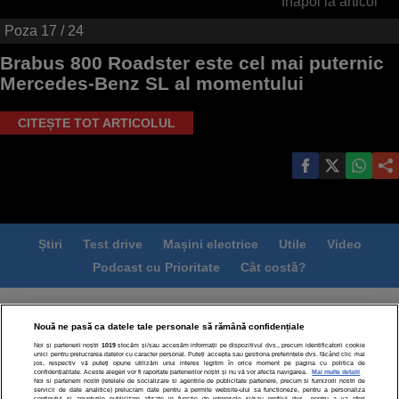
Înapoi la articol
Poza
17
/ 24
Brabus 800 Roadster este cel mai puternic
Mercedes-Benz SL al momentului
CITEȘTE TOT ARTICOLUL
Știri
Test drive
Mașini electrice
Utile
Video
Podcast cu Prioritate
Cât costă?
Termeni si conditii
Politica de confidentialitate
Nouă ne pasă ca datele tale personale să rămână confidențiale
Politica de cookies
Echipa editorială
Contact
Noi și partenerii noștri
1019
stocăm și/sau accesăm informații pe dispozitivul dvs., precum identificatorii cookie
Modifică Setările
unici pentru prelucrarea datelor cu caracter personal. Puteți accepta sau gestiona preferințele dvs. făcând clic mai
jos, respectiv vă puteți opune utilizării unui interes legitim în orice moment pe pagina cu politica de
confidențialitate. Aceste alegeri vor fi raportate partenerilor noștri și nu vă vor afecta navigarea.
Mai multe detalii
Noi si partenerii nostri (retelele de socializare si agentiile de publicitate partenere, precum si furnizorii nostri de
servicii de date analitice) prelucram date pentru a permite website-ului sa functioneze, pentru a personaliza
continutul si anunturile publicitare afisate in functie de interesele si/sau profilul dvs., pentru a va oferi