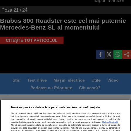
Înapoi la articol
Poza
21
/ 24
Brabus 800 Roadster este cel mai puternic
Mercedes-Benz SL al momentului
CITEȘTE TOT ARTICOLUL
Știri
Test drive
Mașini electrice
Utile
Video
Podcast cu Prioritate
Cât costă?
Termeni si conditii
Politica de confidentialitate
Nouă ne pasă ca datele tale personale să rămână confidențiale
Politica de cookies
Echipa editorială
Contact
Noi și partenerii noștri
1019
stocăm și/sau accesăm informații pe dispozitivul dvs., precum identificatorii cookie
Modifică Setările
unici pentru prelucrarea datelor cu caracter personal. Puteți accepta sau gestiona preferințele dvs. făcând clic mai
jos, respectiv vă puteți opune utilizării unui interes legitim în orice moment pe pagina cu politica de
confidențialitate. Aceste alegeri vor fi raportate partenerilor noștri și nu vă vor afecta navigarea.
Mai multe detalii
Noi si partenerii nostri (retelele de socializare si agentiile de publicitate partenere, precum si furnizorii nostri de
servicii de date analitice) prelucram date pentru a permite website-ului sa functioneze, pentru a personaliza
continutul si anunturile publicitare afisate in functie de interesele si/sau profilul dvs., pentru a va oferi