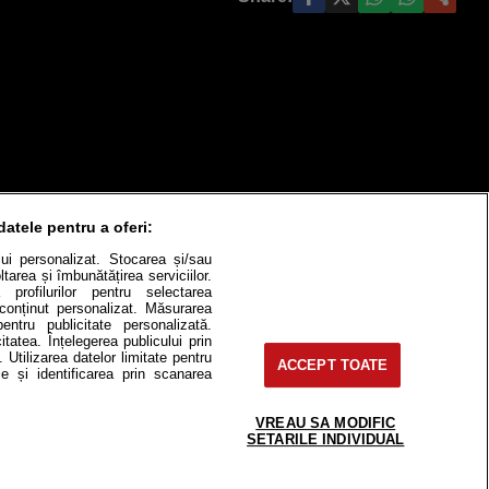
datele pentru a oferi:
ului personalizat. Stocarea și/sau
tarea și îmbunătățirea serviciilor.
 profilurilor pentru selectarea
e conținut personalizat. Măsurarea
pentru publicitate personalizată.
itate
Cât costă?
itatea. Înțelegerea publicului prin
. Utilizarea datelor limitate pentru
ACCEPT TOATE
e și identificarea prin scanarea
Contact
Modifică Setările
VREAU SA MODIFIC
SETARILE INDIVIDUAL
e-uri, instituţii mass-media, firme de
or fără acordul nostru.