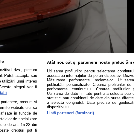
le
Atât noi, cât și partenerii noștri prelucrăm 
ozitivul dvs., precum
Utilizarea profilurilor pentru selectarea conținut
al. Puteți accepta sau
accesarea informațiilor de pe un dispozitiv. Dezvol
Măsurarea performanței reclamelor. Utilizarea
utilizării unui interes
publicității personalizate. Crearea profilurilor d
Aceste alegeri vor fi
performanței conținutului. Crearea profilurilor 
Mașini electrice
Utile
Video
Podcast cu Prior
alii
Utilizarea de date limitate pentru a selecta public
statistici sau combinații de date din surse diferite
te partenere, precum si
a selecta conținutul. Date precise de geolocați
confidentialitate
Politica de cookies
Echipa editorială
dispozitivului.
ermite website-ului sa
Listă parteneri (furnizori)
 afisate in functie de
etelelor de socializare
zute de art. 15-22 din
se poate face în limita a 250 de semne. Nicio instituţie sau persoană (sit
este drepturi pot fi
 reproduce integral scrierile publicistice purtătoare de Drepturi de Aut