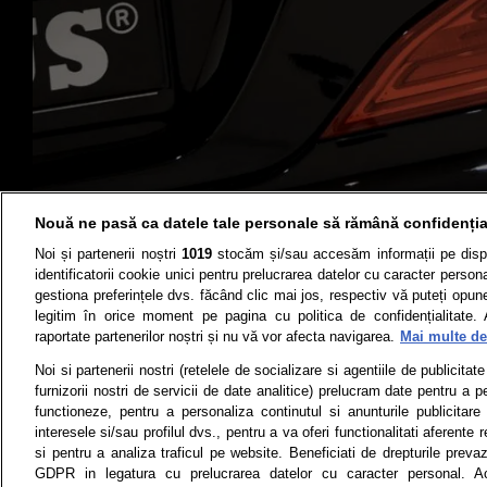
Nouă ne pasă ca datele tale personale să rămână confidenția
Noi și partenerii noștri
1019
stocăm și/sau accesăm informații pe disp
identificatorii cookie unici pentru prelucrarea datelor cu caracter person
gestiona preferințele dvs. făcând clic mai jos, respectiv vă puteți opune 
legitim în orice moment pe pagina cu politica de confidențialitate. 
Știri
Test drive
raportate partenerilor noștri și nu vă vor afecta navigarea.
Mai multe det
Noi si partenerii nostri (retelele de socializare si agentiile de publicita
Termeni si conditii
Politica de 
furnizorii nostri de servicii de date analitice) prelucram date pentru a p
functioneze, pentru a personaliza continutul si anunturile publicitare
interesele si/sau profilul dvs., pentru a va oferi functionalitati aferente r
si pentru a analiza traficul pe website. Beneficiati de drepturile preva
Toate drepturile rezervate | Citarea 
GDPR in legatura cu prelucrarea datelor cu caracter personal. Ac
monitorizare) nu poate