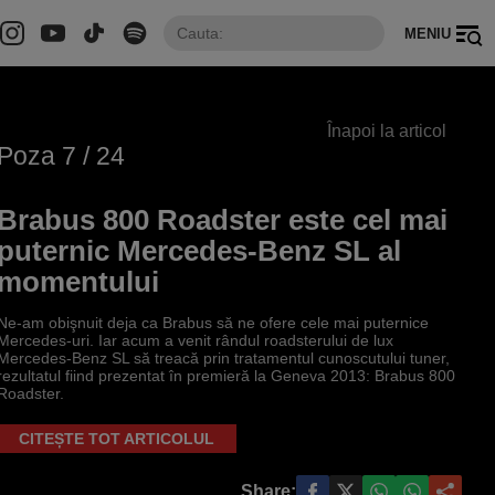
MENIU
Înapoi la articol
Poza
7
/ 24
Brabus 800 Roadster este cel mai
puternic Mercedes-Benz SL al
momentului
Ne-am obişnuit deja ca Brabus să ne ofere cele mai puternice
Mercedes-uri. Iar acum a venit rândul roadsterului de lux
Mercedes-Benz SL să treacă prin tratamentul cunoscutului tuner,
rezultatul fiind prezentat în premieră la Geneva 2013: Brabus 800
Roadster.
CITEȘTE TOT ARTICOLUL
Share: