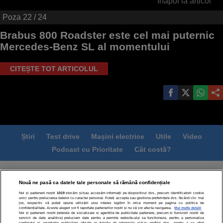
Înapoi la articol
Poza
22
/ 24
Brabus 800 Roadster este cel mai puternic
Mercedes-Benz SL al momentului
CITEȘTE TOT ARTICOLUL
Știri
Test drive
Mașini electrice
Utile
Video
Podcast cu Prioritate
Cât costă?
Termeni si conditii
Politica de confidentialitate
Nouă ne pasă ca datele tale personale să rămână confidențiale
Politica de cookies
Echipa editorială
Contact
Noi și partenerii noștri
1019
stocăm și/sau accesăm informații pe dispozitivul dvs., precum identificatorii cookie
Modifică Setările
unici pentru prelucrarea datelor cu caracter personal. Puteți accepta sau gestiona preferințele dvs. făcând clic mai
jos, respectiv vă puteți opune utilizării unui interes legitim în orice moment pe pagina cu politica de
confidențialitate. Aceste alegeri vor fi raportate partenerilor noștri și nu vă vor afecta navigarea.
Mai multe detalii
Noi si partenerii nostri (retelele de socializare si agentiile de publicitate partenere, precum si furnizorii nostri de
servicii de date analitice) prelucram date pentru a permite website-ului sa functioneze, pentru a personaliza
continutul si anunturile publicitare afisate in functie de interesele si/sau profilul dvs., pentru a va oferi