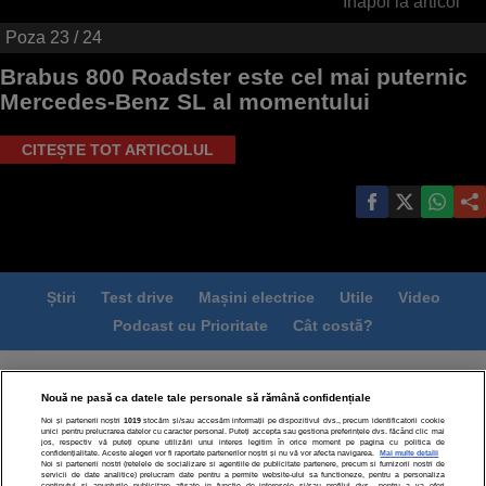
Înapoi la articol
Poza
23
/ 24
Brabus 800 Roadster este cel mai puternic
Mercedes-Benz SL al momentului
CITEȘTE TOT ARTICOLUL
Știri
Test drive
Mașini electrice
Utile
Video
Podcast cu Prioritate
Cât costă?
Termeni si conditii
Politica de confidentialitate
Nouă ne pasă ca datele tale personale să rămână confidențiale
Politica de cookies
Echipa editorială
Contact
Noi și partenerii noștri
1019
stocăm și/sau accesăm informații pe dispozitivul dvs., precum identificatorii cookie
Modifică Setările
unici pentru prelucrarea datelor cu caracter personal. Puteți accepta sau gestiona preferințele dvs. făcând clic mai
jos, respectiv vă puteți opune utilizării unui interes legitim în orice moment pe pagina cu politica de
confidențialitate. Aceste alegeri vor fi raportate partenerilor noștri și nu vă vor afecta navigarea.
Mai multe detalii
Noi si partenerii nostri (retelele de socializare si agentiile de publicitate partenere, precum si furnizorii nostri de
servicii de date analitice) prelucram date pentru a permite website-ului sa functioneze, pentru a personaliza
continutul si anunturile publicitare afisate in functie de interesele si/sau profilul dvs., pentru a va oferi