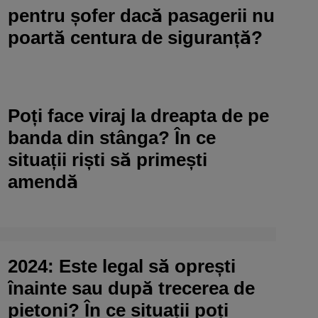
pentru șofer dacă pasagerii nu
poartă centura de siguranță?
Poți face viraj la dreapta de pe
banda din stânga? În ce
situații riști să primești
amendă
2024: Este legal să oprești
înainte sau după trecerea de
pietoni? În ce situații poți