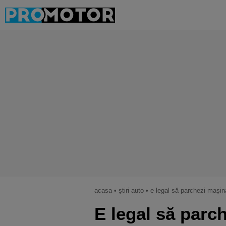
acasa
•
știri auto
•
e legal să parchezi mașina
E legal să parc