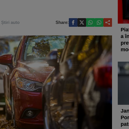
Știri auto
Share:
Pia
a î
pre
mod
Jan
Por
pat