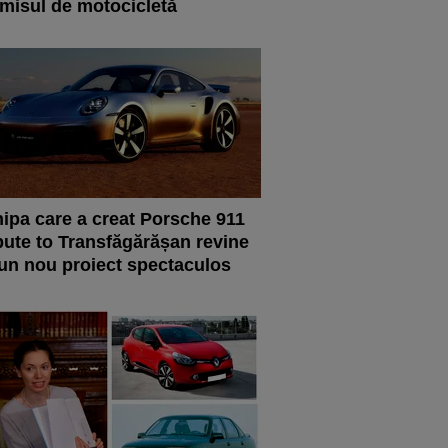
misul de motocicletă
ipa care a creat Porsche 911
bute to Transfăgărășan revine
un nou proiect spectaculos