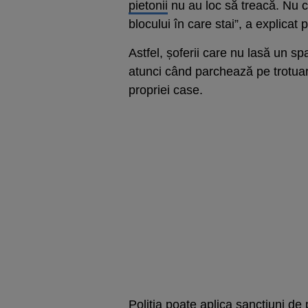
pietonii
nu au loc să treacă. Nu c
blocului în care stai”, a explica
Astfel, șoferii care nu lasă un s
atunci când parchează pe trotuar,
propriei case.
Poliția poate aplica sancțiuni de