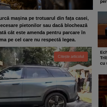
per
 urcă mașina pe trotuarul din fața casei,
 necesare pietonilor sau dacă blochează
 Iată cât este amenda pentru parcare în
lama pe cel care nu respectă legea.
Ech
Citește articolul
Tri
cu 