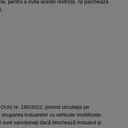
e, pentru a evita aceste restricții, își parchează
i.
n OUG nr. 195/2022, privind circulația pe
e ocuparea trotuarelor cu vehicule imobilizate.
ii sunt sancționați dacă blochează trotuarul și