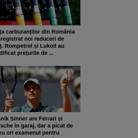
ța carburanților din România
nregistrat noi reduceri de
ț. Rompetrol și Lukoil au
ificat prețurile de ...
nik Sinner are Ferrari și
sche în garaj, dar a picat de
ru ori examenul pentru