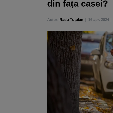
din fața casei?
Autor:
Radu Țuțulan
16 apr. 2024