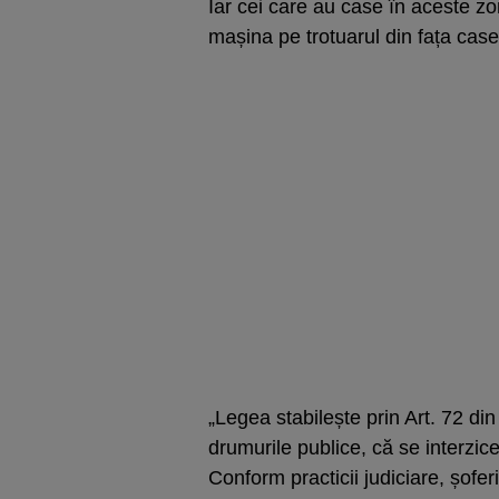
Iar cei care au case în aceste zon
mașina pe trotuarul din fața case
„Legea stabilește prin Art. 72 di
drumurile publice, că se interzic
Conform practicii judiciare, șofer