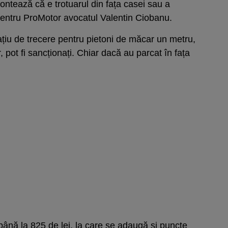
ontează că e trotuarul din fața casei sau a
t pentru ProMotor avocatul Valentin Ciobanu.
pațiu de trecere pentru pietoni de măcar un metru,
 pot fi sancționați. Chiar dacă au parcat în fața
 până la 825 de lei, la care se adaugă și puncte