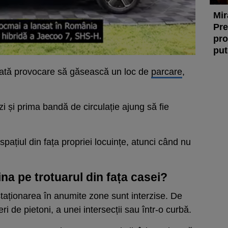
Mir
Pre
pro
put
ărată provocare să găsească un loc de
parcare
,
zi și prima bandă de circulație ajung să fie
 spațiul din fața propriei locuințe, atunci când nu
na pe trotuarul din fața casei?
taționarea în anumite zone sunt interzise. De
i de pietoni, a unei intersecții sau într-o curbă.