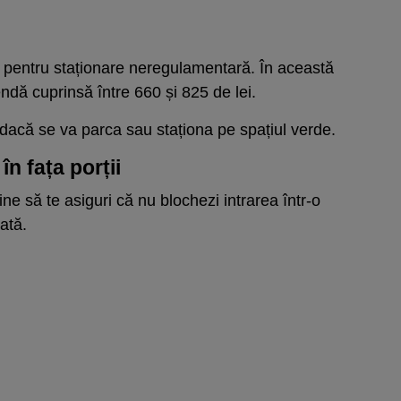
și pentru staționare neregulamentară. În această
endă cuprinsă între 660 și 825 de lei.
 dacă se va parca sau staționa pe spațiul verde.
n fața porții
e să te asiguri că nu blochezi intrarea într-o
ată.