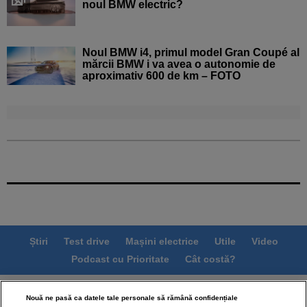
noul BMW electric?
Noul BMW i4, primul model Gran Coupé al
mărcii BMW i va avea o autonomie de
aproximativ 600 de km – FOTO
Știri
Test drive
Mașini electrice
Utile
Video
Podcast cu Prioritate
Cât costă?
Termeni si conditii
Politica de confidentialitate
Nouă ne pasă ca datele tale personale să rămână confidențiale