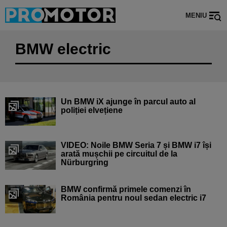
MENIU
BMW electric
Un BMW iX ajunge în parcul auto al
poliției elvețiene
VIDEO: Noile BMW Seria 7 și BMW i7 își
arată mușchii pe circuitul de la
Nürburgring
BMW confirmă primele comenzi în
România pentru noul sedan electric i7