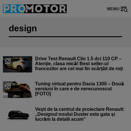
MENIU
design
Drive Test Renault Clio 1.5 dci 110 CP –
Atenţie, clasa mică! Best seller-ul
francezilor are cel mai fin scârţâit de roţi
Tuning virtual pentru Dacia 1300 – Două
versiuni în care e de nerecunoscut
[FOTO]
Veşti de la centrul de proiectare Renault:
„Designul noului Duster este gata şi
lucrăm la detalii acum“