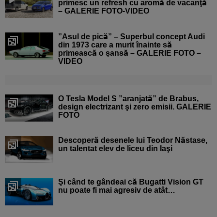
primesc un refresh cu aromă de vacanţă
– GALERIE FOTO-VIDEO
”Asul de pică” – Superbul concept Audi
din 1973 care a murit înainte să
primească o şansă – GALERIE FOTO –
VIDEO
O Tesla Model S ”aranjată” de Brabus,
design electrizant şi zero emisii. GALERIE
FOTO
Descoperă desenele lui Teodor Năstase,
un talentat elev de liceu din Iaşi
Şi când te gândeai că Bugatti Vision GT
nu poate fi mai agresiv de atât…