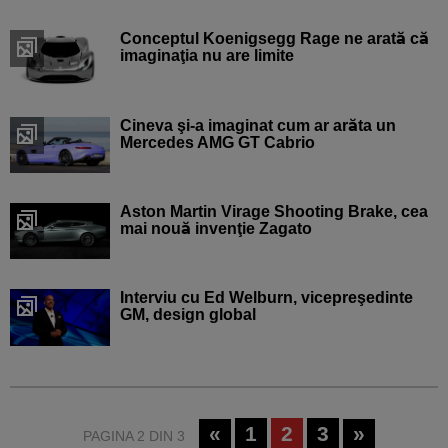
Conceptul Koenigsegg Rage ne arată că
imaginaţia nu are limite
Cineva şi-a imaginat cum ar arăta un
Mercedes AMG GT Cabrio
Aston Martin Virage Shooting Brake, cea
mai nouă invenţie Zagato
Interviu cu Ed Welburn, vicepreşedinte
GM, design global
«
1
2
3
»
PAGINA 2 DIN 3