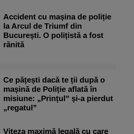
Accident cu mașina de poliție
la Arcul de Triumf din
București. O polițistă a fost
rănită
Ce pățești dacă te ții după o
mașină de Poliție aflată în
misiune: „Prințul” și-a pierdut
„regatul”
Viteza maximă legală cu care