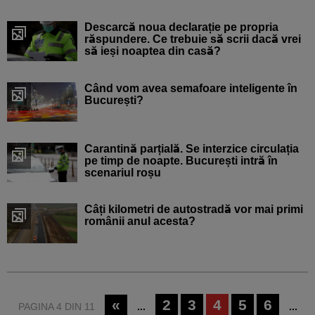
Descarcă noua declarație pe propria
răspundere. Ce trebuie să scrii dacă vrei
să ieși noaptea din casă?
Când vom avea semafoare inteligente în
București?
Carantină parțială. Se interzice circulația
pe timp de noapte. București intră în
scenariul roșu
Câți kilometri de autostradă vor mai primi
românii anul acesta?
«
2
3
4
5
6
PAGINA 4 DIN 11
...
...