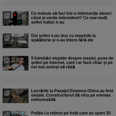
Ce trebuie să faci într-o intersecție atunci
când ai verde intermitent? Ce mai mulți
șoferi habar n-au
Doi șoferi s-au dus cu mașinile la
spălătorie și s-au întors fără ele
5 întrebări stupide despre mașini, puse de
șoferi pe internet, care i-ar face chiar și pe
cei mai serioși să râdă
Lucrările la Pasajul Doamna Ghica au fost
sistate. Constructorul dă vina pe vremea
nefavorabilă
Poliția i-a reținut pe hoții care au spart 35