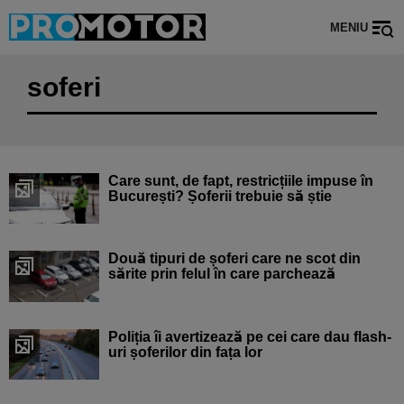
MENIU
soferi
Care sunt, de fapt, restricțiile impuse în
București? Șoferii trebuie să știe
Două tipuri de șoferi care ne scot din
sărite prin felul în care parchează
Poliția îi avertizează pe cei care dau flash-
uri șoferilor din fața lor