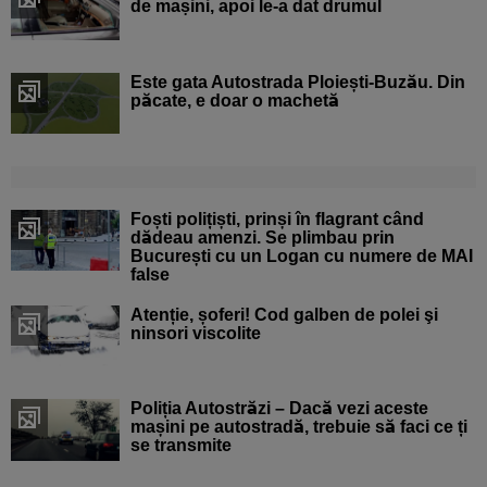
de mașini, apoi le-a dat drumul
Este gata Autostrada Ploiești-Buzău. Din
păcate, e doar o machetă
Foști polițiști, prinși în flagrant când
dădeau amenzi. Se plimbau prin
București cu un Logan cu numere de MAI
false
Atenție, șoferi! Cod galben de polei şi
ninsori viscolite
Poliția Autostrăzi – Dacă vezi aceste
mașini pe autostradă, trebuie să faci ce ți
se transmite