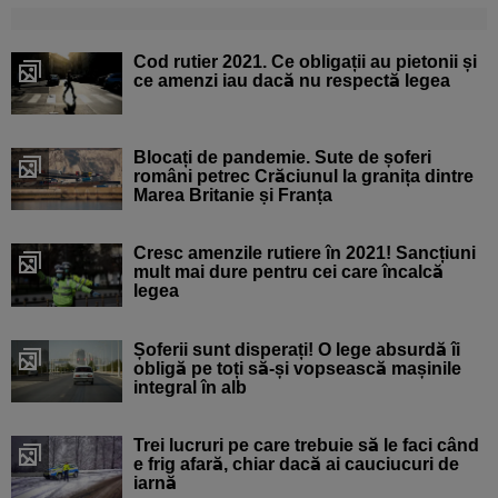
Cod rutier 2021. Ce obligații au pietonii și
ce amenzi iau dacă nu respectă legea
Blocați de pandemie. Sute de șoferi
români petrec Crăciunul la granița dintre
Marea Britanie și Franța
Cresc amenzile rutiere în 2021! Sancțiuni
mult mai dure pentru cei care încalcă
legea
Șoferii sunt disperați! O lege absurdă îi
obligă pe toți să-și vopsească mașinile
integral în alb
Trei lucruri pe care trebuie să le faci când
e frig afară, chiar dacă ai cauciucuri de
iarnă