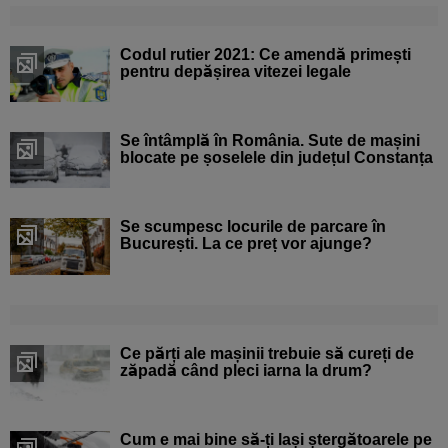
Codul rutier 2021: Ce amendă primești
pentru depășirea vitezei legale
Se întâmplă în România. Sute de mașini
blocate pe șoselele din județul Constanța
Se scumpesc locurile de parcare în
București. La ce preț vor ajunge?
Ce părți ale mașinii trebuie să cureți de
zăpadă când pleci iarna la drum?
Cum e mai bine să-ți lași ștergătoarele pe